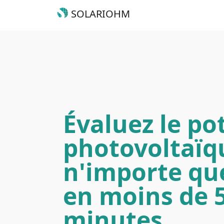
SOLARIOHM
Évaluez le po
photovoltaïq
n'importe que
en moins de 
minutes