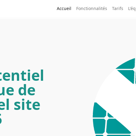
Accueil
Fonctionnalités
Tarifs
L'é
tentiel
ue de
l site
5